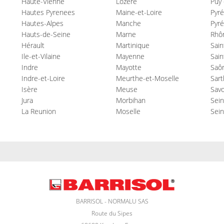
Haute-Vienne
Lozère
Puy
Hautes Pyrenees
Maine-et-Loire
Pyré
Hautes-Alpes
Manche
Pyré
Hauts-de-Seine
Marne
Rhô
Hérault
Martinique
Sain
Ile-et-Vilaine
Mayenne
Sain
Indre
Mayotte
Saôn
Indre-et-Loire
Meurthe-et-Moselle
Sart
Isère
Meuse
Savo
Jura
Morbihan
Sei
La Reunion
Moselle
Sein
BARRISOL - NORMALU SAS
Route du Sipes