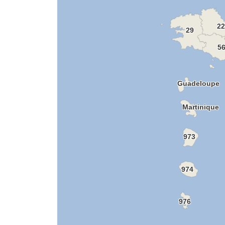
22
29
5
Guadeloupe
Martinique
973
974
976