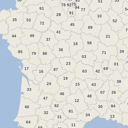
93
55
51
75
78
92
94
61
5
77
91
28
10
35
53
52
72
45
6
89
7
41
49
44
21
37
58
18
36
39
85
71
86
79
03
23
01
69
17
87
42
63
16
19
38
24
15
43
33
26
07
46
48
47
12
82
84
30
40
81
32
34
13
31
64
11
65