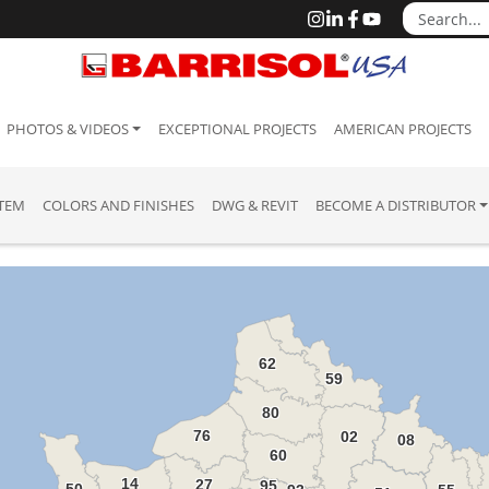
PHOTOS & VIDEOS
EXCEPTIONAL PROJECTS
AMERICAN PROJECTS
STEM
COLORS AND FINISHES
DWG & REVIT
BECOME A DISTRIBUTOR
62
59
80
76
02
08
60
14
27
95
50