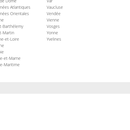
 de Dome
Var
nées Atlantiques
Vaucluse
nées Orientales
Vendée
ne
Vienne
t-Barthélemy
Vosges
t-Martin
Yonne
e-et-Loire
Yvelines
he
ie
ne-et-Marne
e-Maritime