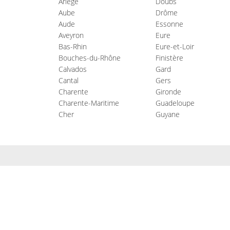
Ariège
Doubs
Aube
Drôme
Aude
Essonne
Aveyron
Eure
Bas-Rhin
Eure-et-Loir
Bouches-du-Rhône
Finistère
Calvados
Gard
Cantal
Gers
Charente
Gironde
Charente-Maritime
Guadeloupe
Cher
Guyane