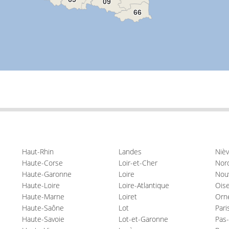
09
66
Haut-Rhin
Landes
Nièv
Haute-Corse
Loir-et-Cher
Nor
Haute-Garonne
Loire
Nouv
Haute-Loire
Loire-Atlantique
Ois
Haute-Marne
Loiret
Orn
Haute-Saône
Lot
Pari
Haute-Savoie
Lot-et-Garonne
Pas-