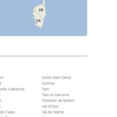
2B
2A
re
Seine-Saint-Denis
d
Somme
elle-Calédonie
Tarn
e
Tarn-et-Garonne
e
Territoire de Belfort
s
Val-d'Oise
de-Calais
Val-de-Marne