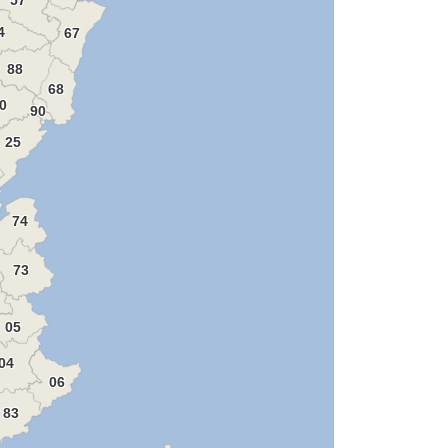
4
67
88
68
0
90
25
74
73
05
04
06
83